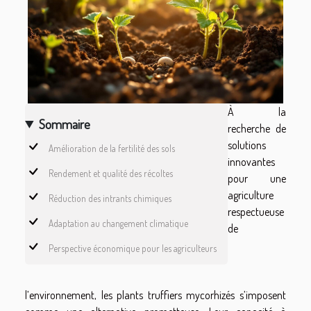
À la
Sommaire
recherche de
solutions
Amélioration de la fertilité des sols
innovantes
Rendement et qualité des récoltes
pour une
agriculture
Réduction des intrants chimiques
respectueuse
Adaptation au changement climatique
de
Perspective économique pour les agriculteurs
l’environnement, les plants truffiers mycorhizés s’imposent