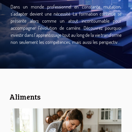
Dans un monde professionnel en constante mutation,
s'adapter devient une nécessité. La formation continue se
présente alors comme un atout incontournable pour
accompagner l'évolution de carrière. Découvrez pourquoi
investir dans l'apprentissage tout au long de la vie transforme
non seulement les compétences, mais aussi les perspectives
d'avenir professionnel.Comprendre la formation continue La
formation continue désigne l'ensemble des dispositifs
permettant aux actifs d'acquérir de nouvelles compétences
ou de perfectionner celles déjà acquises tout au long de leur
parcours professionnel. Elle s'inscrit au cœur de l'évolution
professionnelle, car elle répond à un double objectif : garantir
l'adaptabilité des individus face aux mutations constantes du
Aliments
marché du travail et soutenir...