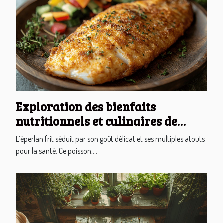
Exploration des bienfaits
nutritionnels et culinaires de
l'éperlan frit
L’éperlan frit séduit par son goût délicat et ses multiples atouts
pour la santé. Ce poisson,...