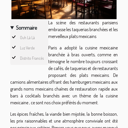
La scène des restaurants parisiens
Sommaire
embrasse les taquerias branchées et les
merveilleux plats mexicains
Ouh Là Là
Paris a adopté la cuisine mexicaine
Luz Verde
branchée à bras ouverts, comme en
Distrito Francés
témoigne le nombre toujours croissant
de cafés, de taquerias et de restaurants
proposant des plats mexicains. De
camions alimentaires offrant des hamburgers mexicains aux
grands noms mexicains chaînes de restauration rapide aux
bars à cocktails branchés avec un thème de la cuisine
mexicaine , ce sont nos choix préférés du moment.
Les épices fraîches, la viande bien mijotée, la bonne boisson,
les prix raisonnables et une atmosphère conviviale ont été
nos principaux critères. Pensez-vous que nous avons manqué