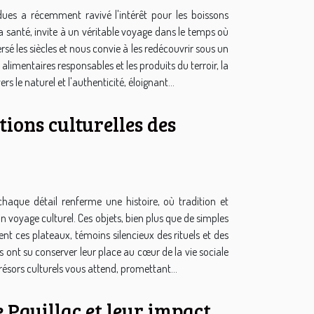
dues a récemment ravivé l'intérêt pour les boissons
la santé, invite à un véritable voyage dans le temps où
ersé les siècles et nous convie à les redécouvrir sous un
imentaires responsables et les produits du terroir, la
le naturel et l'authenticité, éloignant...
tions culturelles des
haque détail renferme une histoire, où tradition et
n voyage culturel. Ces objets, bien plus que de simples
nt ces plateaux, témoins silencieux des rituels et des
s ont su conserver leur place au cœur de la vie sociale
trésors culturels vous attend, promettant...
e Pauillac et leur impact