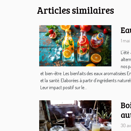
Articles similaires
Ea
1 mai
L'été
alter
nos pa
et bien-être. Les bienfaits des eaux aromatisées E
et la santé. Elaborées à partir d'ingrédients nature
Leur impact positif sur le...
Bo
au
30 av