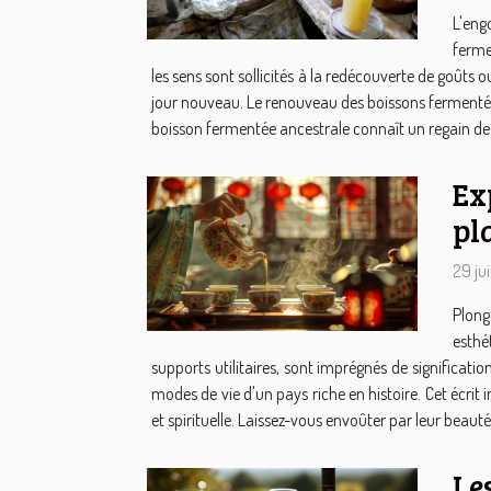
L'eng
ferme
les sens sont sollicités à la redécouverte de goûts o
jour nouveau. Le renouveau des boissons fermentées
boisson fermentée ancestrale connaît un regain de p
Ex
pl
29 ju
Plong
esthé
supports utilitaires, sont imprégnés de significati
modes de vie d'un pays riche en histoire. Cet écrit
et spirituelle. Laissez-vous envoûter par leur beauté
Le