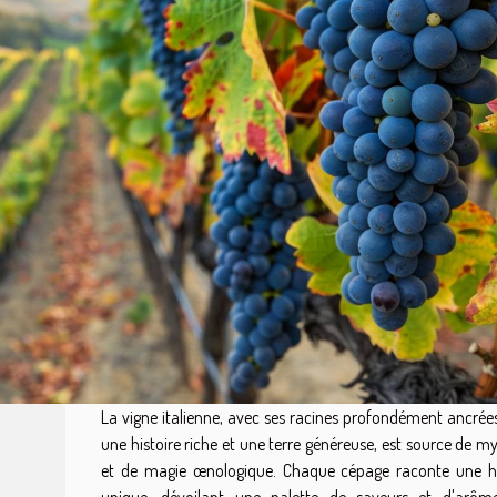
La vigne italienne, avec ses racines profondément ancrée
une histoire riche et une terre généreuse, est source de m
et de magie œnologique. Chaque cépage raconte une hi
unique, dévoilant une palette de saveurs et d'arôm