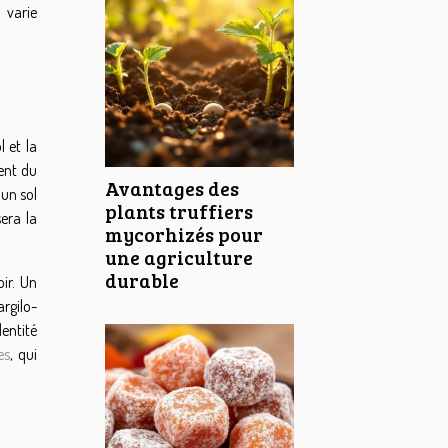
 varie
 et la
ment du
Avantages des
 un sol
plants truffiers
era la
mycorhizés pour
une agriculture
durable
oir. Un
rgilo-
dentité
es
, qui