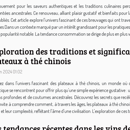
ouement pour les saveurs authentiques et les traditions culinaires per
ntées ancestrales. Ce renouveau, alliant plaisir gustatif et bienfaits pour 
ubliés. Cet article explore l'univers fascinant de ces breuvages qui ont trav
 Dans un contexte marqué par un intérêt grandissant pour les pratiques al
opularité notable. La tendance consommation se dirige de plus en plus vers 
ploration des traditions et significa
ateaux à thé chinois
in 2024 01:02
ez dans l'univers fascinant des plateaux à thé chinois, un monde où c
tique se rencontrent pour offrir plus qu'une simple expérience gustative : u
ons profondes et de coutumes ancestrales. Découvrez les secrets que recèle
 invite à comprendre comment, à travers les âges, les plateaux à thé chinoi
 et leur complexité, reflétant l'âme d'une civilisation. L'exploration de ces 
s tendances récentes dans les vins d