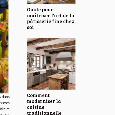
Guide pour
maîtriser l’art de la
pâtisserie fine chez
soi
Comment
s dans
moderniser la
ystères
cuisine
stoire
traditionnelle
es qui