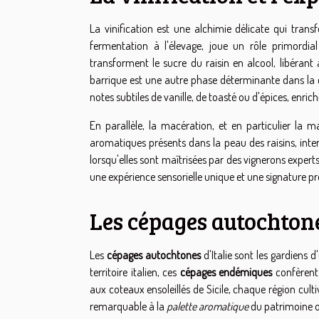
La vinification est une alchimie délicate qui tra
fermentation à l'élevage, joue un rôle primordia
transforment le sucre du raisin en alcool, libérant
barrique est une autre phase déterminante dans la c
notes subtiles de vanille, de toasté ou d'épices, enrich
En parallèle, la macération, et en particulier la m
aromatiques présents dans la peau des raisins, intens
lorsqu'elles sont maîtrisées par des vignerons expert
une expérience sensorielle unique et une signature pr
Les cépages autochtone
Les
cépages autochtones
d'Italie sont les gardiens d
territoire italien, ces
cépages endémiques
confèren
aux coteaux ensoleillés de Sicile, chaque région culti
remarquable à la
palette aromatique
du patrimoine 