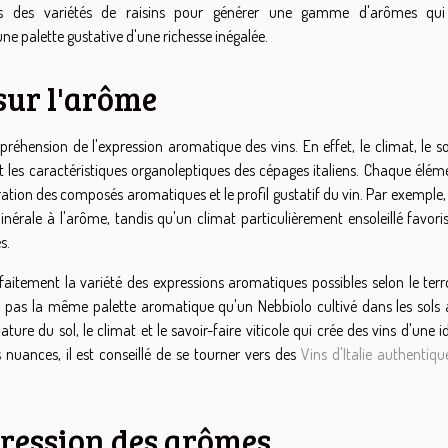
ques des variétés de raisins pour générer une gamme d'arômes qui
ne palette gustative d'une richesse inégalée.
 sur l'arôme
éhension de l'expression aromatique des vins. En effet, le climat, le sol
nt les caractéristiques organoleptiques des cépages italiens. Chaque élé
tration des composés aromatiques et le profil gustatif du vin. Par exemple,
rale à l'arôme, tandis qu'un climat particulièrement ensoleillé favoris
s.
parfaitement la variété des expressions aromatiques possibles selon le terr
 pas la même palette aromatique qu'un Nebbiolo cultivé dans les sols a
ture du sol, le climat et le savoir-faire viticole qui crée des vins d'une i
s nuances, il est conseillé de se tourner vers des
Vins d'Italie authentiqu
xpression des arômes