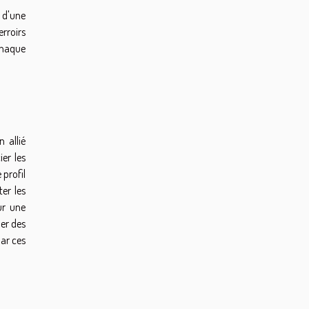
s d'une
rroirs
 chaque
n allié
er les
 profil
er les
ur une
uer des
ar ces