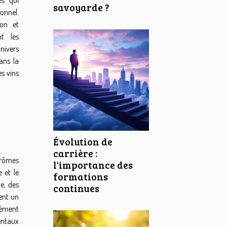
savoyarde ?
ionnel.
ion et
nt les
nivers
ans la
s vins
Évolution de
carrière :
 arômes
l'importance des
 et le
formations
e, des
continues
uent un
élément
entaux