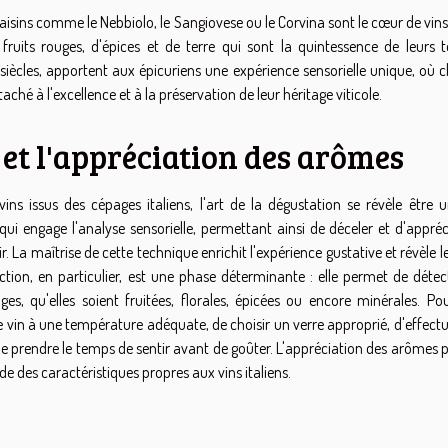
 raisins comme le Nebbiolo, le Sangiovese ou le Corvina sont le cœur de vin
ruits rouges, d'épices et de terre qui sont la quintessence de leurs te
s siècles, apportent aux épicuriens une expérience sensorielle unique, où
aché à l'excellence et à la préservation de leur héritage viticole.
 et l'appréciation des arômes
ins issus des cépages italiens, l'art de la dégustation se révèle être u
ui engage l'analyse sensorielle, permettant ainsi de déceler et d'appréci
r. La maîtrise de cette technique enrichit l'expérience gustative et révèle le
tion, en particulier, est une phase déterminante : elle permet de détect
es, qu'elles soient fruitées, florales, épicées ou encore minérales. Po
 vin à une température adéquate, de choisir un verre approprié, d'effect
e prendre le temps de sentir avant de goûter. L'appréciation des arômes p
des caractéristiques propres aux vins italiens.