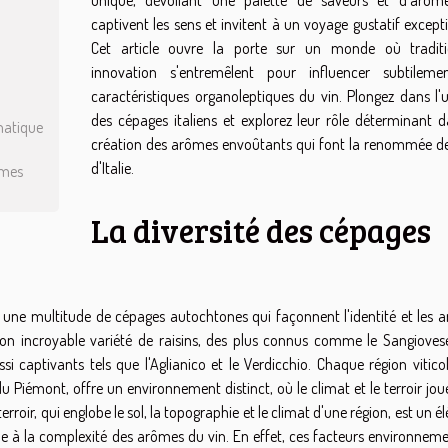
captivent les sens et invitent à un voyage gustatif except
Cet article ouvre la porte sur un monde où tradit
innovation s'entremêlent pour influencer subtileme
caractéristiques organoleptiques du vin. Plongez dans l'u
des cépages italiens et explorez leur rôle déterminant d
matique
création des arômes envoûtants qui font la renommée de
d'Italie.
ômes
La diversité des cépages
vec une multitude de cépages autochtones qui façonnent l'identité et les
r son incroyable variété de raisins, des plus connus comme le Sangiovese
i captivants tels que l'Aglianico et le Verdicchio. Chaque région viticol
 Piémont, offre un environnement distinct, où le climat et le terroir jo
rroir, qui englobe le sol, la topographie et le climat d'une région, est un 
bue à la complexité des arômes du vin. En effet, ces facteurs environnem