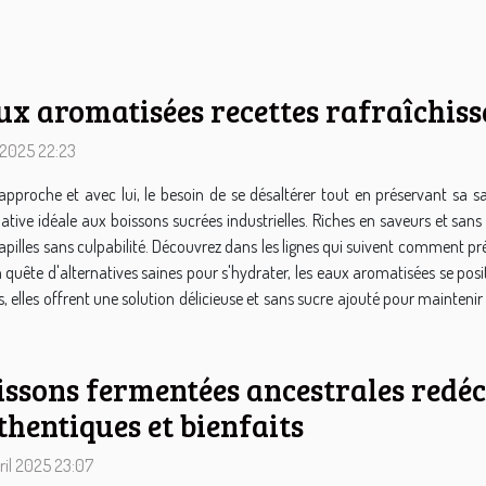
ux aromatisées recettes rafraîchiss
 2025 22:23
 approche et avec lui, le besoin de se désaltérer tout en préservant sa
native idéale aux boissons sucrées industrielles. Riches en saveurs et sans s
pilles sans culpabilité. Découvrez dans les lignes qui suivent comment prépa
n quête d'alternatives saines pour s'hydrater, les eaux aromatisées se po
ls, elles offrent une solution délicieuse et sans sucre ajouté pour mainten
issons fermentées ancestrales redé
thentiques et bienfaits
ril 2025 23:07