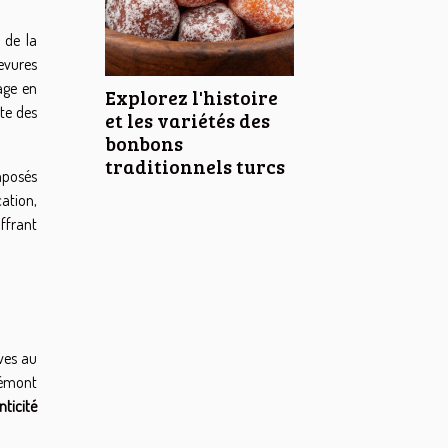
 de la
evures
age en
Explorez l'histoire
te des
et les variétés des
bonbons
traditionnels turcs
mposés
cation,
offrant
ives au
iémont
ticité