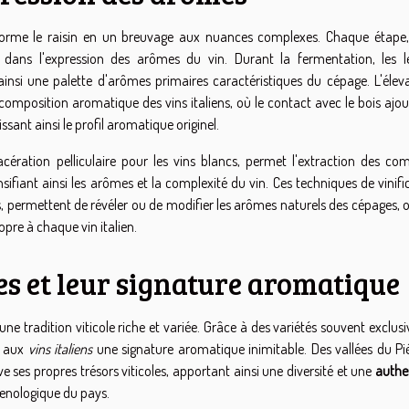
nsforme le raisin en un breuvage aux nuances complexes. Chaque étape,
l dans l'expression des arômes du vin. Durant la fermentation, les l
 ainsi une palette d'arômes primaires caractéristiques du cépage. L'élev
omposition aromatique des vins italiens, où le contact avec le bois ajou
issant ainsi le profil aromatique originel.
acération pelliculaire pour les vins blancs, permet l'extraction des co
ifiant ainsi les arômes et la complexité du vin. Ces techniques de vinifi
s, permettent de révéler ou de modifier les arômes naturels des cépages, 
opre à chaque vin italien.
s et leur signature aromatique
'une tradition viticole riche et variée. Grâce à des variétés souvent exclus
t aux
vins italiens
une signature aromatique inimitable. Des vallées du P
ve ses propres trésors viticoles, apportant ainsi une diversité et une
authen
œnologique du pays.