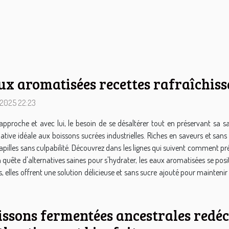
ux aromatisées recettes rafraîchiss
 2025 22:23
 approche et avec lui, le besoin de se désaltérer tout en préservant sa
native idéale aux boissons sucrées industrielles. Riches en saveurs et sans s
pilles sans culpabilité. Découvrez dans les lignes qui suivent comment prépa
n quête d'alternatives saines pour s'hydrater, les eaux aromatisées se po
ls, elles offrent une solution délicieuse et sans sucre ajouté pour mainten
issons fermentées ancestrales redé