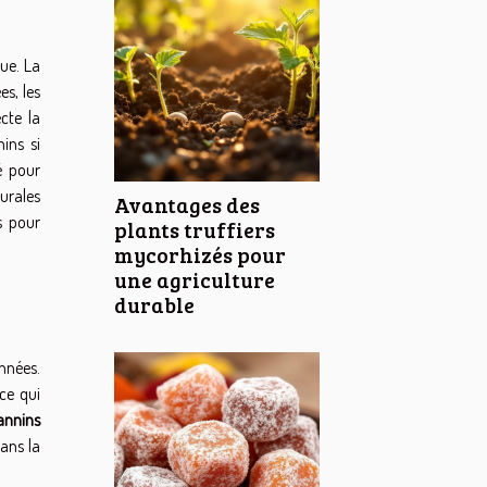
que. La
es, les
cte la
ins si
é pour
urales
Avantages des
s pour
plants truffiers
mycorhizés pour
une agriculture
durable
années.
ce qui
annins
dans la