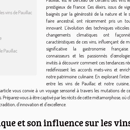
prestigieux de France. Ces élixirs, issus de vi
es vins de Pauillac
baignés par la générosité de la nature et le s
faire ancestral, ont récemment pris un to
innovant. L'évolution des techniques viticoles
changements climatiques ont façonn
e
caractéristiques de ces vins, influençant de m
significative la gastronomie française
de Pauillac
connaisseurs et les passionnés d'œnologi
invités à découvrir comment ces tendances ré
redéfinissent les accords mets-vins et enrich
notre patrimoine culinaire. En explorant l'inte
entre les vins de Pauillac et notre cuisine
article vous convie à un voyage sensoriel à travers les mutations de ce
es. Préparez-vous à être captivé par les récits de cette métamorphose, où
adition, d'innovation et d'excellence.
ue et son influence sur les vin