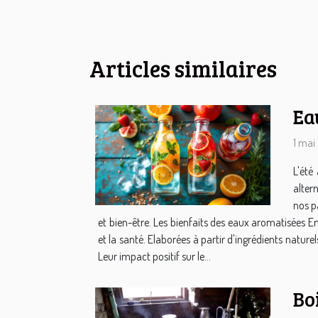
Articles similaires
Ea
1 mai
L'été
alter
nos pa
et bien-être. Les bienfaits des eaux aromatisées E
et la santé. Elaborées à partir d'ingrédients nature
Leur impact positif sur le...
Bo