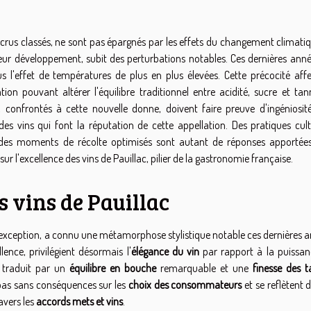
s crus classés, ne sont pas épargnés par les effets du changement climati
 leur développement, subit des perturbations notables. Ces dernières anné
l'effet de températures de plus en plus élevées. Cette précocité affe
on pouvant altérer l'équilibre traditionnel entre acidité, sucre et tann
s, confrontés à cette nouvelle donne, doivent faire preuve d'ingéniosit
des vins qui font la réputation de cette appellation. Des pratiques cult
t des moments de récolte optimisés sont autant de réponses apportée
 l'excellence des vins de Pauillac, pilier de la gastronomie française.
s vins de Pauillac
 d'exception, a connu une métamorphose stylistique notable ces dernières 
ence, privilégient désormais l'
élégance du vin
par rapport à la puissan
e traduit par un
équilibre en bouche
remarquable et une
finesse des t
 pas sans conséquences sur les
choix des consommateurs
et se reflètent 
avers les
accords mets et vins
.