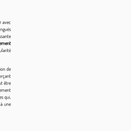
ir avec
tingués
ssante
nement
ularité
tion de
orçant
ut être
gement
es qui,
 à une