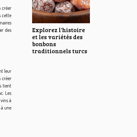
à créer
s cette
naires
Explorez l'histoire
ser des
et les variétés des
bonbons
traditionnels turcs
nt leur
à créer
 tient
c. Les
 vins à
t à une