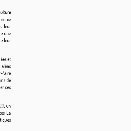
culture
armonie
, leur
ue une
e leur
lées et
x aléas
r-faire
vins de
ier ces
23
, un
tes. La
atiques