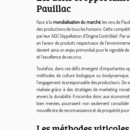
Pauillac
Face à la
mondialisation du marché
, les vins de Pa
des productions de tous les horizons. Cette compétit
par leur AOC (Appellation d'Origine Contrôlée). Par ail
en faveur de produits respectueux de l'environneme
devient ainsi un enjeu primordial pour le vignoble de P
et l'excellence de ses crus.
Toutefois, dans ces défis émergent d'importantes oppo
méthodes de culture biologique ou biodynamique, 
l'engagement écoresponsable des producteurs. De su
réalisée grâce à des stratégies de marketing novat
envers la durabilité. Il incombe donc aux économiste
bien menées, pourraient non seulement consolider l
nouvelle ère de reconnaissance et de prospérité pour 
Les méthodes viticoles