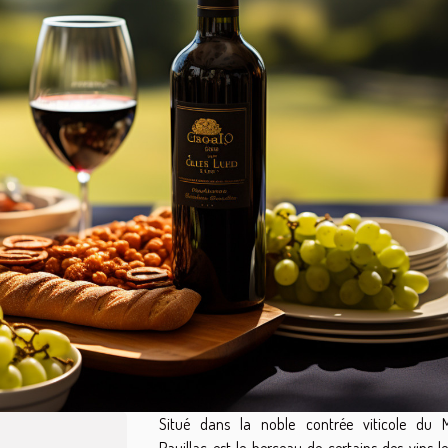
Situé dans la noble contrée viticole du 
Pauillac est le berceau de certains des vins l