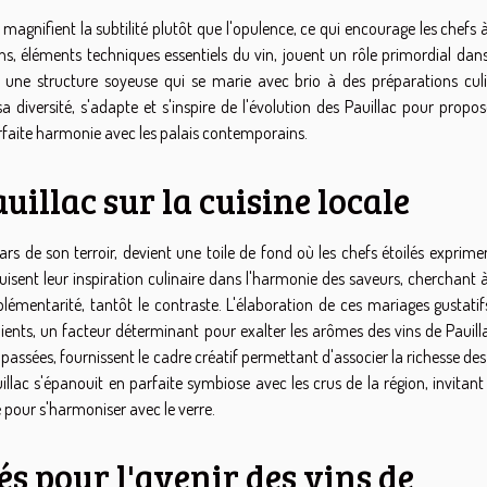
 magnifient la subtilité plutôt que l'opulence, ce qui encourage les chefs 
ins, éléments techniques essentiels du vin, jouent un rôle primordial dan
rent une structure soyeuse qui se marie avec brio à des préparations culi
sa diversité, s'adapte et s'inspire de l'évolution des Pauillac pour propo
rfaite harmonie avec les palais contemporains.
uillac sur la cuisine locale
tars de son terroir, devient une toile de fond où les chefs étoilés exprime
uisent leur inspiration culinaire dans l'harmonie des saveurs, cherchant 
émentarité, tantôt le contraste. L'élaboration de ces mariages gustatifs
ients, un facteur déterminant pour exalter les arômes des vins de Pauilla
 passées, fournissent le cadre créatif permettant d'associer la richesse des
illac s'épanouit en parfaite symbiose avec les crus de la région, invitan
pour s'harmoniser avec le verre.
és pour l'avenir des vins de