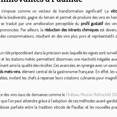
ure s'impose comme un vecteur de transformation significatif. La
viti
 de la biodiversité, gagne du terrain et permet de produire des vins en h
e se traduit par une amélioration perceptible du
profil gustatif
des vins
prononcées. Par ailleurs, la
réduction des intrants chimiques
est deven
 des consommateurs, résultant en des vins plus purs et représentatifs d
 un rôle prépondérant dans la précision avec laquelle les vignes sont surveil
urs et les stations météo permettent désormais une réactivité inégalée au
inant ainsi la qualité des récoltes. Ces avancées, en synergie avec un savoi
ds mets-vins
, élément central de la gastronomie française. En effet, les 
elées, invitent les chefs à repenser leurs créations culinaires pour magnif
ste des vins issus de domaines comme le
Château Mouton Rothschild 20
e que l'on peut atteindre grâce à l'adoption de ces méthodes avant-gardis
mbiose parfaite entre la tradition viticole de Pauillac et les nouvelles pr