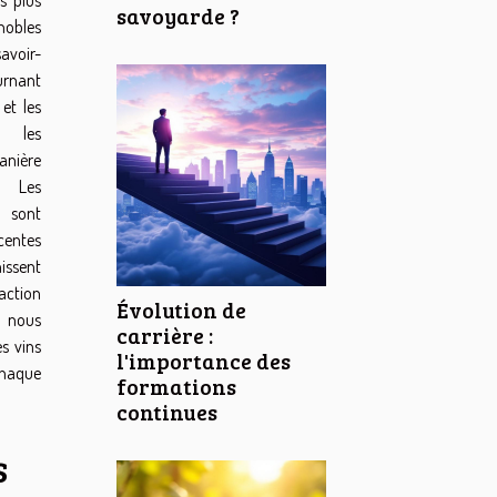
savoyarde ?
gnobles
avoir-
urnant
 et les
é les
anière
. Les
e sont
centes
issent
raction
Évolution de
, nous
carrière :
s vins
l'importance des
 chaque
formations
continues
s